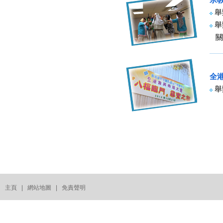
舉
舉
關
全
舉
主頁
|
網站地圖
|
免責聲明