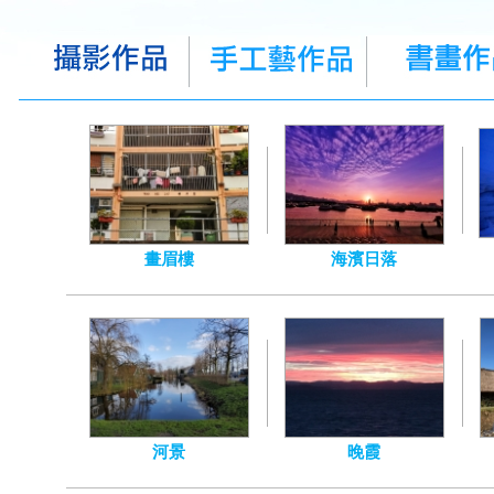
畫眉樓
海濱日落
河景
晚霞